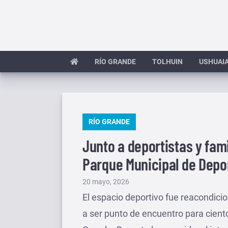
Saltar
al
contenido
RÍO GRANDE
TOLHUIN
USHUAI
PUBLICADO
RÍO GRANDE
EN
Junto a deportistas y fami
Parque Municipal de Depo
Publicado
20 mayo, 2026
el
El espacio deportivo fue reacondici
a ser punto de encuentro para ciento