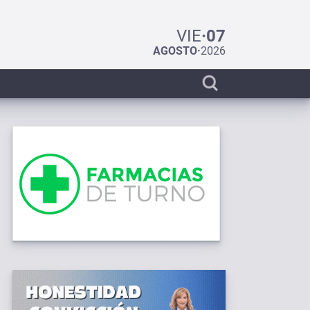
VIE
·
07
AGOSTO
·
2026
Display
search
bar