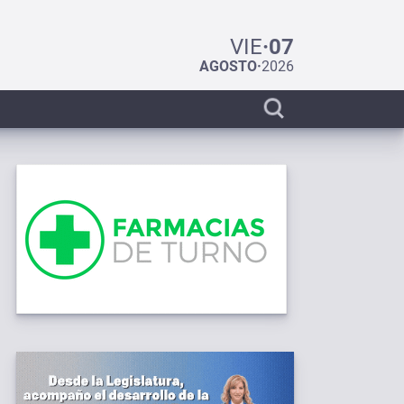
VIE
·
07
AGOSTO
·
2026
Display
search
bar