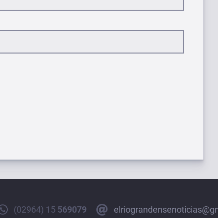
(02964) 15
569079
elriograndensenoticias@g