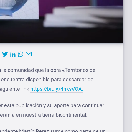
 la comunidad que la obra «Territorios del
e encuentra disponible para descargar de
siguiente link
https://bit.ly/4nksVOA.
er esta publicación y su aporte para continuar
eranía en nuestra tierra bicontinental.
intendente Martín Perez surge como parte de un