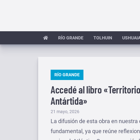
Saltar
al
contenido
RÍO GRANDE
TOLHUIN
USHUAI
PUBLICADO
RÍO GRANDE
EN
Accedé al libro «Territorio
Antártida»
Publicado
21 mayo, 2026
el
La difusión de esta obra en nuestra
fundamental, ya que reúne reflexion