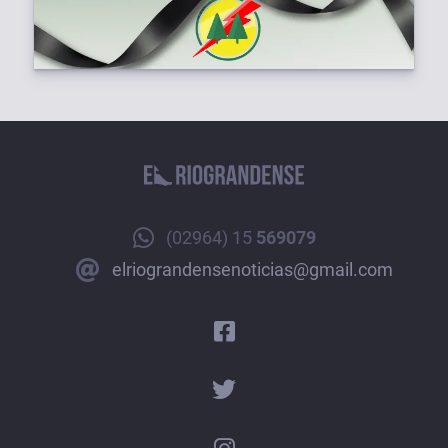
(02964) 15
569079
elriograndensenoticias@gmail.com