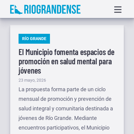
Saltar
Displa
al
menu
contenido
PUBLICADO
RÍO GRANDE
EN
El Municipio fomenta espacios de
promoción en salud mental para
jóvenes
Publicado
23 mayo, 2026
el
La propuesta forma parte de un ciclo
mensual de promoción y prevención de
salud integral y comunitaria destinada a
jóvenes de Río Grande. Mediante
encuentros participativos, el Municipio