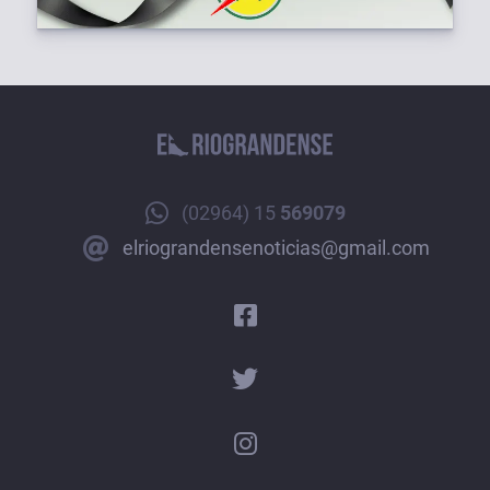
(02964) 15
569079
elriograndensenoticias@gmail.com