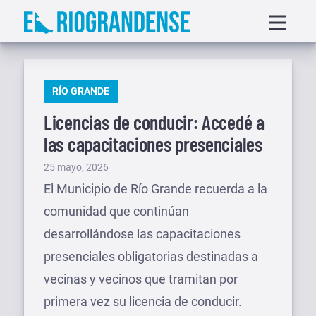
Saltar
Displa
al
menu
contenido
PUBLICADO
RÍO GRANDE
EN
Licencias de conducir: Accedé a
las capacitaciones presenciales
Publicado
25 mayo, 2026
el
El Municipio de Río Grande recuerda a la
comunidad que continúan
desarrollándose las capacitaciones
presenciales obligatorias destinadas a
vecinas y vecinos que tramitan por
primera vez su licencia de conducir.