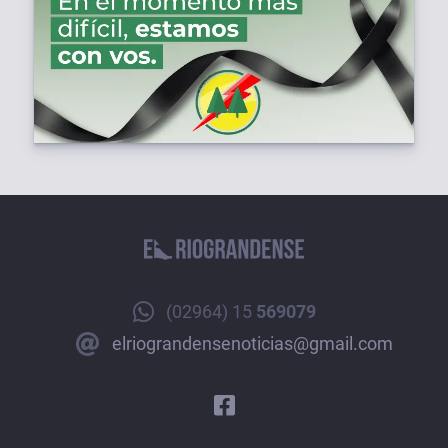
(02964) 15
569079
elriograndensenoticias@gmail.com