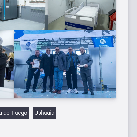
etas
ra del Fuego
Ushuaia