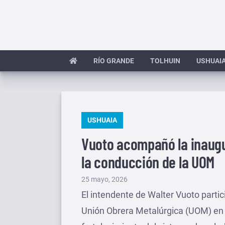
Saltar
al
contenido
RÍO GRANDE
TOLHUIN
USHUAI
PUBLICADO
USHUAIA
EN
Vuoto acompañó la inaugu
la conducción de la UOM
Publicado
25 mayo, 2026
el
El intendente de Walter Vuoto partic
Unión Obrera Metalúrgica (UOM) en 