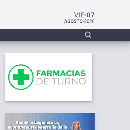
VIE
·
07
AGOSTO
·
2026
Display
search
bar