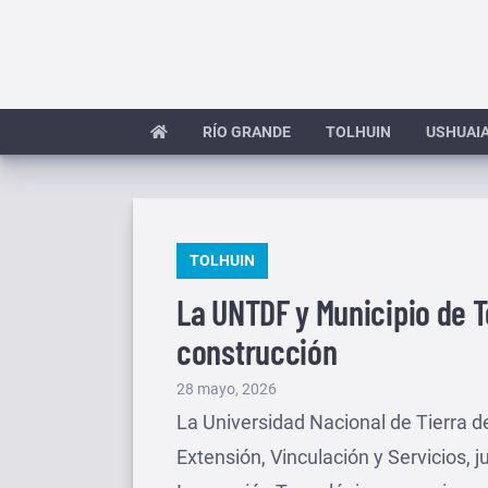
Saltar
al
contenido
RÍO GRANDE
TOLHUIN
USHUAI
PUBLICADO
TOLHUIN
EN
La UNTDF y Municipio de 
construcción
Publicado
28 mayo, 2026
el
La Universidad Nacional de Tierra de
Extensión, Vinculación y Servicios, j