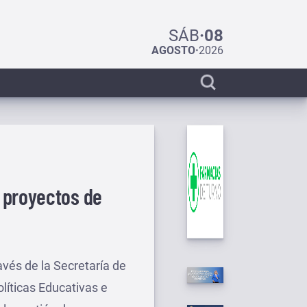
SÁB
·
08
AGOSTO
·
2026
Display
search
bar
 proyectos de
avés de la Secretaría de
olíticas Educativas e