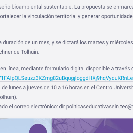
iseño bioambiental sustentable. La propuesta se enmarca 
ortalecer la vinculación territorial y generar oportunidad
una duración de un mes, y se dictará los martes y miércole
rchner de Tolhuin.
en línea, mediante formulario digital disponible a través 
/e/1FAIpQLSeuzz3KZmg82uBqugjIoggdHXj9hqVyquKRnLe
de lunes a jueves de 10 a 16 horas en el Centro Universi
olhuin).
ado el correo electrónico: dir.politicaseducativasein.tec@