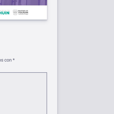
os con
*