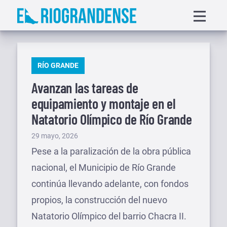
Saltar
Displa
al
menu
contenido
PUBLICADO
RÍO GRANDE
EN
Avanzan las tareas de
equipamiento y montaje en el
Natatorio Olímpico de Río Grande
Publicado
29 mayo, 2026
el
Pese a la paralización de la obra pública
nacional, el Municipio de Río Grande
continúa llevando adelante, con fondos
propios, la construcción del nuevo
Natatorio Olímpico del barrio Chacra II.