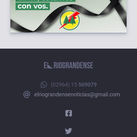
(02964) 15
569079
elriograndensenoticias@gmail.com