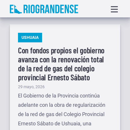
Saltar
Displa
al
menu
contenido
PUBLICADO
USHUAIA
EN
Con fondos propios el gobierno
avanza con la renovación total
de la red de gas del colegio
provincial Ernesto Sábato
Publicado
29 mayo, 2026
el
El Gobierno de la Provincia continúa
adelante con la obra de regularización
de la red de gas del Colegio Provincial
Ernesto Sábato de Ushuaia, una