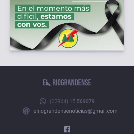
(02964) 15
569079
elriograndensenoticias@gmail.com