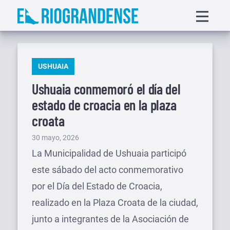
Saltar
Displa
al
menu
contenido
PUBLICADO
USHUAIA
EN
Ushuaia conmemoró el día del
estado de croacia en la plaza
croata
Publicado
30 mayo, 2026
el
La Municipalidad de Ushuaia participó
este sábado del acto conmemorativo
por el Día del Estado de Croacia,
realizado en la Plaza Croata de la ciudad,
junto a integrantes de la Asociación de