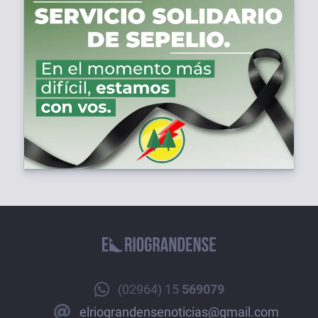
(02964) 15
569079
elriograndensenoticias@gmail.com