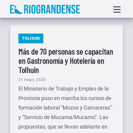
Saltar
Displa
al
menu
contenido
PUBLICADO
TOLHUIN
EN
Más de 70 personas se capacitan
en Gastronomía y Hotelería en
Tolhuin
Publicado
31 mayo, 2026
el
El Ministerio de Trabajo y Empleo de la
Provincia puso en marcha los cursos de
formación laboral “Mozos y Camareras”
y “Servicio de Mucama/Mucamo”. Las
propuestas, que se llevan adelante en