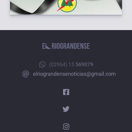
(02964) 15
569079
elriograndensenoticias@gmail.com