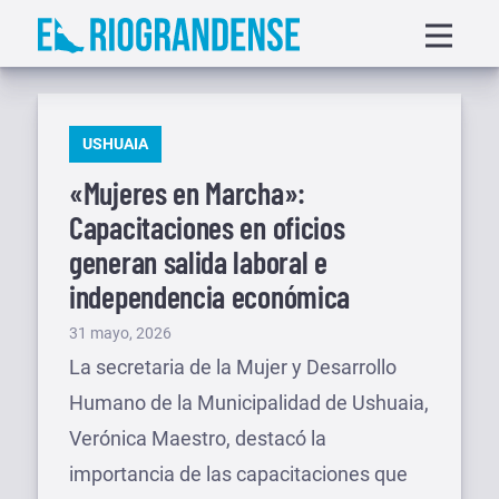
Saltar
Displa
al
menu
contenido
PUBLICADO
USHUAIA
EN
«Mujeres en Marcha»:
Capacitaciones en oficios
generan salida laboral e
independencia económica
Publicado
31 mayo, 2026
el
La secretaria de la Mujer y Desarrollo
Humano de la Municipalidad de Ushuaia,
Verónica Maestro, destacó la
importancia de las capacitaciones que