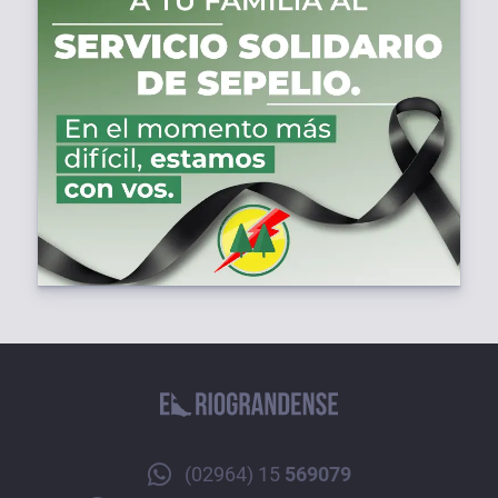
(02964) 15
569079