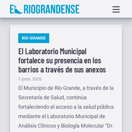
Saltar
Displa
al
menu
contenido
PUBLICADO
RÍO GRANDE
EN
El Laboratorio Municipal
fortalece su presencia en los
barrios a través de sus anexos
Publicado
1 junio, 2026
el
El Municipio de Río Grande, a través de la
Secretaría de Salud, continúa
fortaleciendo el acceso a la salud pública
mediante el Laboratorio Municipal de
Análisis Clínicos y Biología Molecular “Dr.