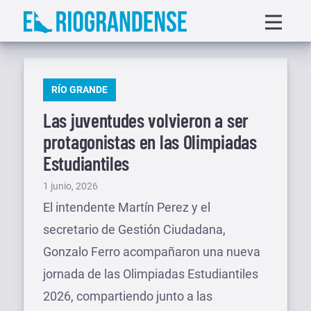
Saltar
Displa
al
menu
contenido
PUBLICADO
RÍO GRANDE
EN
Las juventudes volvieron a ser
protagonistas en las Olimpiadas
Estudiantiles
Publicado
1 junio, 2026
el
El intendente Martín Perez y el
secretario de Gestión Ciudadana,
Gonzalo Ferro acompañaron una nueva
jornada de las Olimpiadas Estudiantiles
2026, compartiendo junto a las