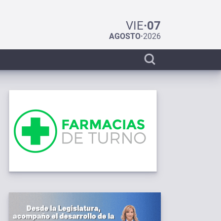
VIE
·
07
AGOSTO
·
2026
Display
search
bar