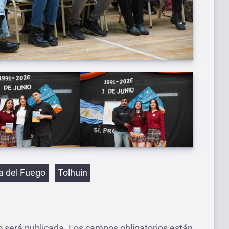
etas
ra del Fuego
Tolhuin
o será publicada.
Los campos obligatorios están