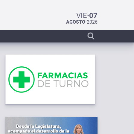
VIE
·
07
AGOSTO
·
2026
Display
search
bar