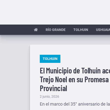
Saltar
al
contenido
RÍO GRANDE
TOLHUIN
USHUAI
PUBLICADO
TOLHUIN
EN
El Municipio de Tolhuin a
Trejo Noel en su Promesa 
Provincial
Publicado
2 junio, 2026
el
En el marco del 35° aniversario de la