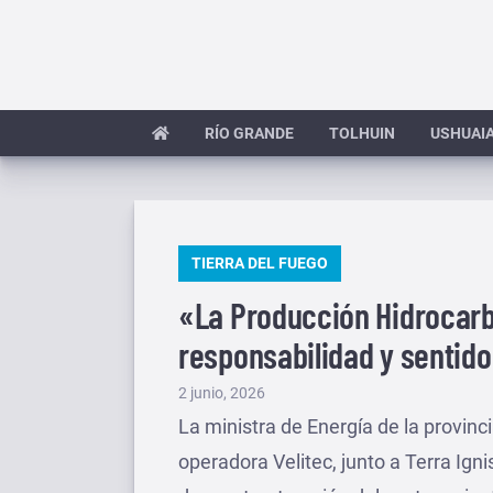
Saltar
al
contenido
RÍO GRANDE
TOLHUIN
USHUAI
PUBLICADO
TIERRA DEL FUEGO
EN
«La Producción Hidrocarb
responsabilidad y sentid
Publicado
2 junio, 2026
el
La ministra de Energía de la provinci
operadora Velitec, junto a Terra Ign