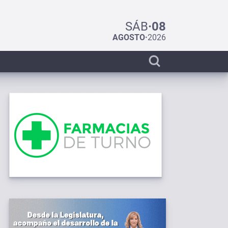
SÁB
·
08
AGOSTO
·
2026
Display
search
bar