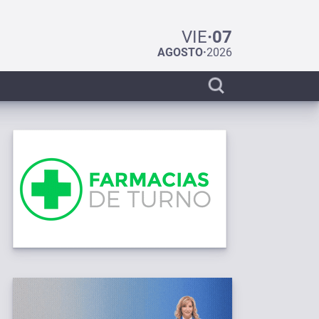
VIE
·
07
AGOSTO
·
2026
Display
search
bar