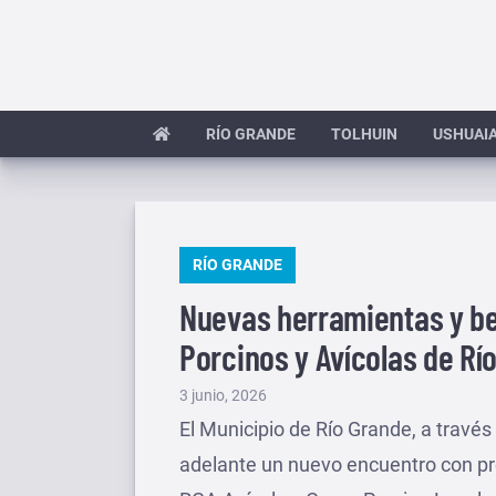
Saltar
al
contenido
RÍO GRANDE
TOLHUIN
USHUAI
PUBLICADO
RÍO GRANDE
EN
Nuevas herramientas y be
Porcinos y Avícolas de Rí
Publicado
3 junio, 2026
el
El Municipio de Río Grande, a través 
adelante un nuevo encuentro con p