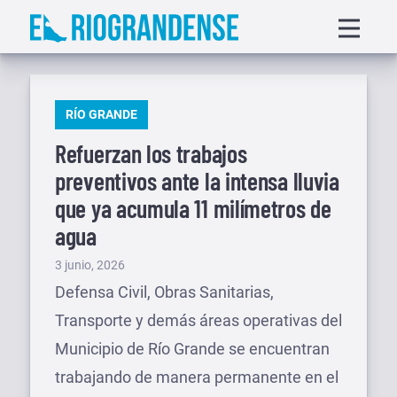
Saltar
Displa
al
menu
contenido
PUBLICADO
RÍO GRANDE
EN
Refuerzan los trabajos
preventivos ante la intensa lluvia
que ya acumula 11 milímetros de
agua
Publicado
3 junio, 2026
el
Defensa Civil, Obras Sanitarias,
Transporte y demás áreas operativas del
Municipio de Río Grande se encuentran
trabajando de manera permanente en el