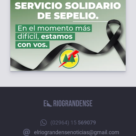
(02964) 15
569079
elriograndensenoticias@gmail.com