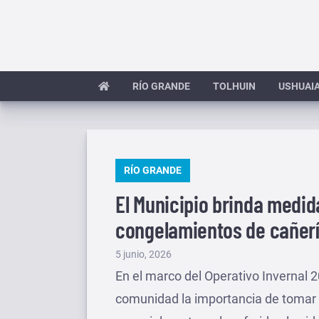
Saltar
al
contenido
RÍO GRANDE
TOLHUIN
USHUAI
PUBLICADO
RÍO GRANDE
EN
El Municipio brinda medi
congelamientos de cañer
Publicado
5 junio, 2026
el
En el marco del Operativo Invernal 2
comunidad la importancia de tomar 