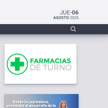
JUE
·
06
AGOSTO
·
2026
Display
search
bar