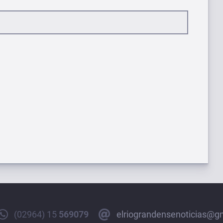
(02964) 15
569079
elriograndensenoticias@g