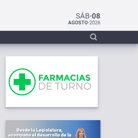
SÁB
·
08
AGOSTO
·
2026
Display
search
bar