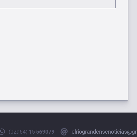
(02964) 15
569079
elriograndensenoticias@g