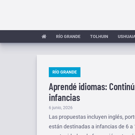
Saltar
al
contenido
RÍO GRANDE
TOLHUIN
USHUAI
PUBLICADO
RÍO GRANDE
EN
Aprendé idiomas: Continúa
infancias
Publicado
6 junio, 2026
el
Las propuestas incluyen inglés, po
están destinadas a infancias de 6 a 