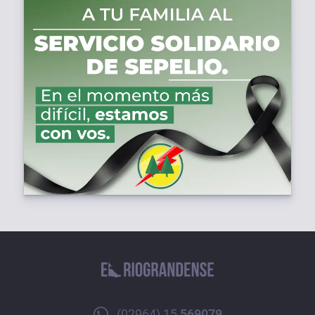
(02964) 15
569079