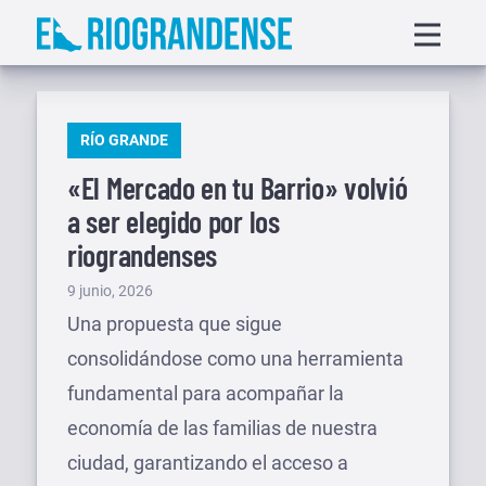
Saltar
Displa
al
menu
contenido
PUBLICADO
RÍO GRANDE
EN
«El Mercado en tu Barrio» volvió
a ser elegido por los
riograndenses
Publicado
9 junio, 2026
el
Una propuesta que sigue
consolidándose como una herramienta
fundamental para acompañar la
economía de las familias de nuestra
ciudad, garantizando el acceso a