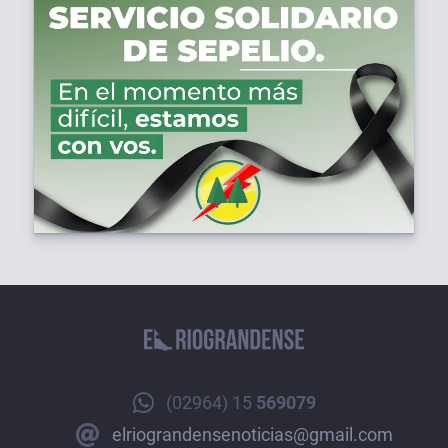
(02964) 15
569079
elriograndensenoticias@gmail.com