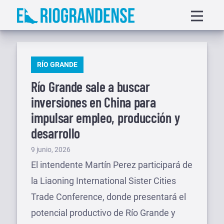
Saltar
Displa
al
menu
contenido
PUBLICADO
RÍO GRANDE
EN
Río Grande sale a buscar
inversiones en China para
impulsar empleo, producción y
desarrollo
Publicado
9 junio, 2026
el
El intendente Martín Perez participará de
la Liaoning International Sister Cities
Trade Conference, donde presentará el
potencial productivo de Río Grande y