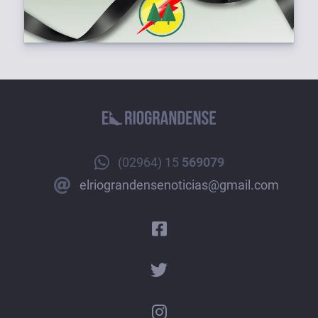
(02964) 15
569079
elriograndensenoticias@gmail.com