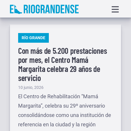
Saltar
Displa
al
menu
contenido
PUBLICADO
RÍO GRANDE
EN
Con más de 5.200 prestaciones
por mes, el Centro Mamá
Margarita celebra 29 años de
servicio
Publicado
10 junio, 2026
el
El Centro de Rehabilitación “Mamá
Margarita”, celebra su 29º aniversario
consolidándose como una institución de
referencia en la ciudad y la región