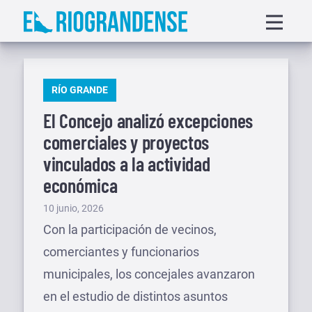
Saltar
Displa
al
menu
contenido
PUBLICADO
RÍO GRANDE
EN
El Concejo analizó excepciones
comerciales y proyectos
vinculados a la actividad
económica
Publicado
10 junio, 2026
el
Con la participación de vecinos,
comerciantes y funcionarios
municipales, los concejales avanzaron
en el estudio de distintos asuntos