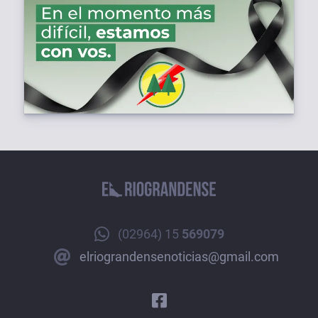
(02964) 15
569079
elriograndensenoticias@gmail.com