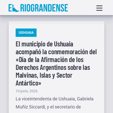
Saltar
Displa
al
menu
contenido
PUBLICADO
USHUAIA
EN
El municipio de Ushuaia
acompañó la conmemoración del
«Día de la Afirmación de los
Derechos Argentinos sobre las
Malvinas, Islas y Sector
Antártico»
Publicado
10 junio, 2026
el
La viceintendenta de Ushuaia, Gabriela
Muñiz Siccardi, y el secretario de