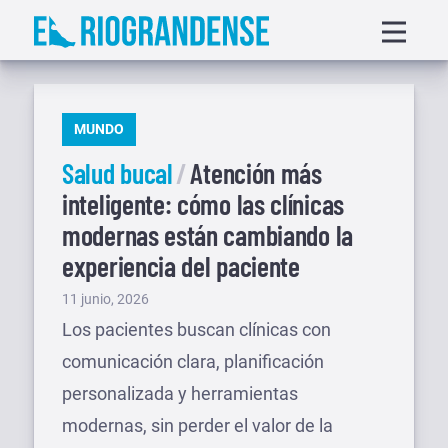
Saltar
Displa
al
menu
contenido
PUBLICADO
MUNDO
EN
Salud bucal
Atención más
inteligente: cómo las clínicas
modernas están cambiando la
experiencia del paciente
Publicado
11 junio, 2026
el
Los pacientes buscan clínicas con
comunicación clara, planificación
personalizada y herramientas
modernas, sin perder el valor de la