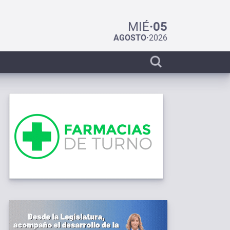
MIÉ
·
05
AGOSTO
·
2026
Display
search
bar