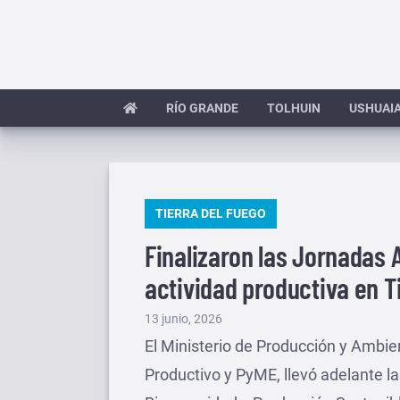
Saltar
al
contenido
RÍO GRANDE
TOLHUIN
USHUAI
PUBLICADO
TIERRA DEL FUEGO
EN
Finalizaron las Jornadas A
actividad productiva en T
Publicado
13 junio, 2026
el
El Ministerio de Producción y Ambien
Productivo y PyME, llevó adelante l