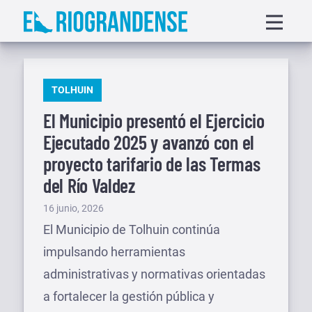
Saltar
Displa
al
menu
contenido
PUBLICADO
TOLHUIN
EN
El Municipio presentó el Ejercicio
Ejecutado 2025 y avanzó con el
proyecto tarifario de las Termas
del Río Valdez
Publicado
16 junio, 2026
el
El Municipio de Tolhuin continúa
impulsando herramientas
administrativas y normativas orientadas
a fortalecer la gestión pública y