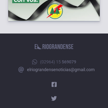
(02964) 15
569079
elriograndensenoticias@gmail.com