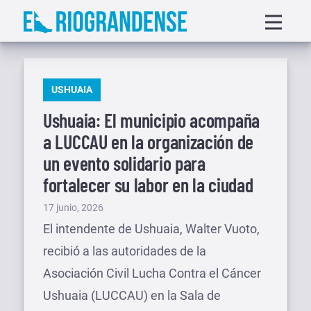
Saltar
Displa
al
menu
contenido
PUBLICADO
USHUAIA
EN
Ushuaia: El municipio acompaña
a LUCCAU en la organización de
un evento solidario para
fortalecer su labor en la ciudad
Publicado
17 junio, 2026
el
El intendente de Ushuaia, Walter Vuoto,
recibió a las autoridades de la
Asociación Civil Lucha Contra el Cáncer
Ushuaia (LUCCAU) en la Sala de