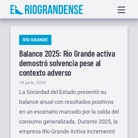
Saltar
Displa
al
menu
contenido
PUBLICADO
RÍO GRANDE
EN
Balance 2025: Río Grande activa
demostró solvencia pese al
contexto adverso
Publicado
18 junio, 2026
el
La Sociedad del Estado presentó su
balance anual con resultados positivos
en un escenario marcado por la caída del
consumo generalizada. Durante 2025, la
empresa Río Grande Activa incrementó