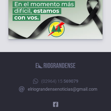
(02964) 15
569079
elriograndensenoticias@gmail.com