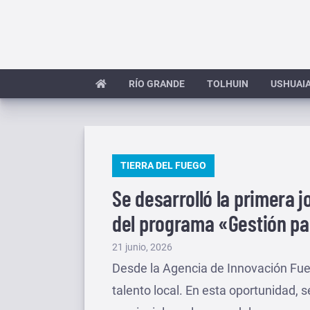
Saltar
al
contenido
RÍO GRANDE
TOLHUIN
USHUAI
PUBLICADO
TIERRA DEL FUEGO
EN
Se desarrolló la primera j
del programa «Gestión par
Publicado
21 junio, 2026
el
Desde la Agencia de Innovación Fu
talento local. En esta oportunidad, s