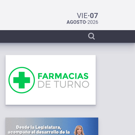
VIE
·
07
AGOSTO
·
2026
Display
search
bar