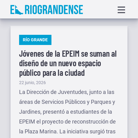
Saltar
Displa
al
menu
contenido
PUBLICADO
RÍO GRANDE
EN
Jóvenes de la EPEIM se suman al
diseño de un nuevo espacio
público para la ciudad
Publicado
22 junio, 2026
el
La Dirección de Juventudes, junto a las
áreas de Servicios Públicos y Parques y
Jardines, presentó a estudiantes de la
EPEIM el proyecto de reconstrucción de
la Plaza Marina. La iniciativa surgió tras