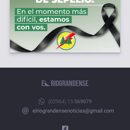
(02964) 15
569079
elriograndensenoticias@gmail.com