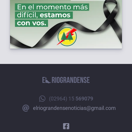
(02964) 15
569079
elriograndensenoticias@gmail.com