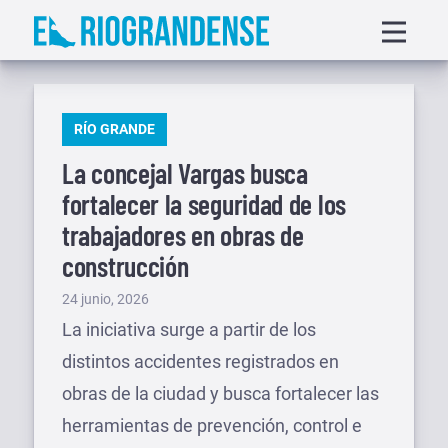
Saltar
Displa
al
menu
contenido
PUBLICADO
RÍO GRANDE
EN
La concejal Vargas busca
fortalecer la seguridad de los
trabajadores en obras de
construcción
Publicado
24 junio, 2026
el
La iniciativa surge a partir de los
distintos accidentes registrados en
obras de la ciudad y busca fortalecer las
herramientas de prevención, control e