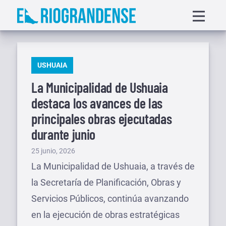
Saltar
Displa
al
menu
contenido
PUBLICADO
USHUAIA
EN
La Municipalidad de Ushuaia
destaca los avances de las
principales obras ejecutadas
durante junio
Publicado
25 junio, 2026
el
La Municipalidad de Ushuaia, a través de
la Secretaría de Planificación, Obras y
Servicios Públicos, continúa avanzando
en la ejecución de obras estratégicas