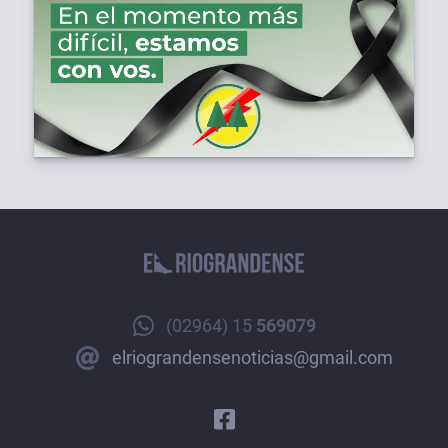
(02964) 15
569079
elriograndensenoticias@gmail.com