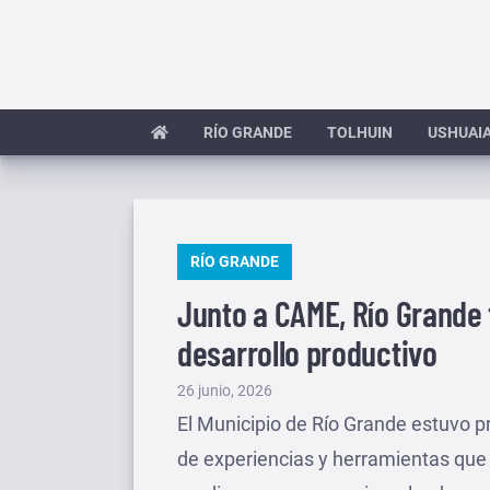
Saltar
al
contenido
RÍO GRANDE
TOLHUIN
USHUAI
PUBLICADO
RÍO GRANDE
EN
Junto a CAME, Río Grande 
desarrollo productivo
Publicado
26 junio, 2026
el
El Municipio de Río Grande estuvo p
de experiencias y herramientas que 