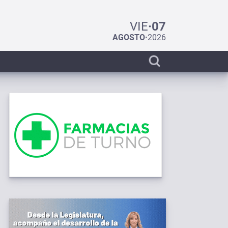
VIE
·
07
AGOSTO
·
2026
Display
search
bar