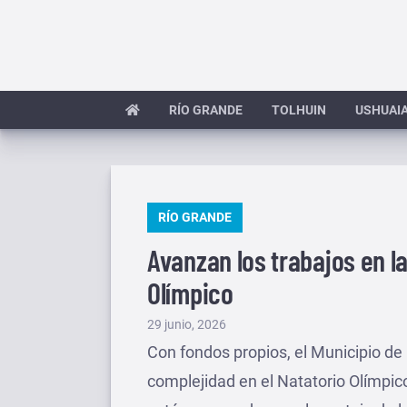
Saltar
al
contenido
RÍO GRANDE
TOLHUIN
USHUAI
PUBLICADO
RÍO GRANDE
EN
Avanzan los trabajos en l
Olímpico
Publicado
29 junio, 2026
el
Con fondos propios, el Municipio de 
complejidad en el Natatorio Olímpico 