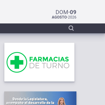
DOM
·
09
AGOSTO
·
2026
Display
search
bar