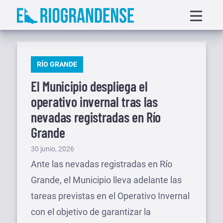
Saltar
Displa
al
menu
contenido
PUBLICADO
RÍO GRANDE
EN
El Municipio despliega el
operativo invernal tras las
nevadas registradas en Río
Grande
Publicado
30 junio, 2026
el
Ante las nevadas registradas en Río
Grande, el Municipio lleva adelante las
tareas previstas en el Operativo Invernal
con el objetivo de garantizar la