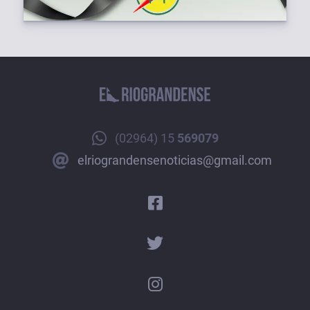
(02964) 15
569079
elriograndensenoticias@gmail.com