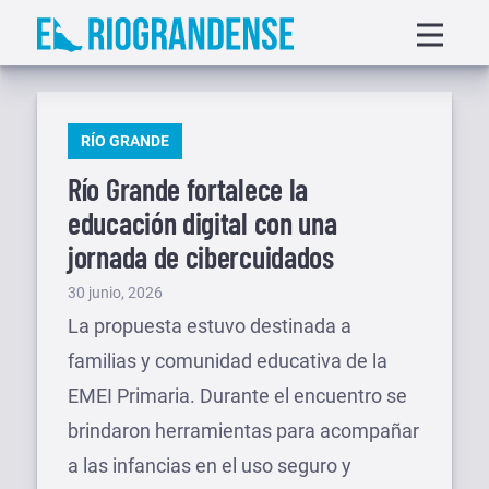
Saltar
Displa
al
menu
contenido
PUBLICADO
RÍO GRANDE
EN
Río Grande fortalece la
educación digital con una
jornada de cibercuidados
Publicado
30 junio, 2026
el
La propuesta estuvo destinada a
familias y comunidad educativa de la
EMEI Primaria. Durante el encuentro se
brindaron herramientas para acompañar
a las infancias en el uso seguro y