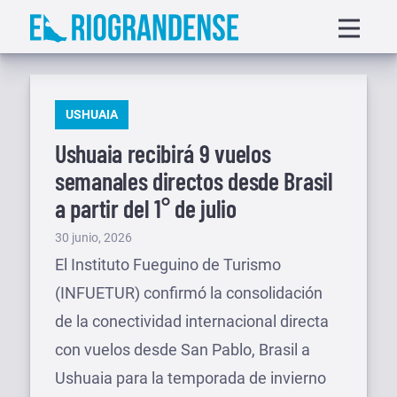
Saltar
Displa
al
menu
contenido
PUBLICADO
USHUAIA
EN
Ushuaia recibirá 9 vuelos
semanales directos desde Brasil
a partir del 1° de julio
Publicado
30 junio, 2026
el
El Instituto Fueguino de Turismo
(INFUETUR) confirmó la consolidación
de la conectividad internacional directa
con vuelos desde San Pablo, Brasil a
Ushuaia para la temporada de invierno