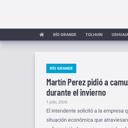
Saltar
al
contenido
RÍO GRANDE
TOLHUIN
USHUAI
PUBLICADO
RÍO GRANDE
EN
Martín Perez pidió a camu
durante el invierno
Publicado
1 julio, 2026
el
El intendente solicitó a la empresa
situación económica que atraviesa