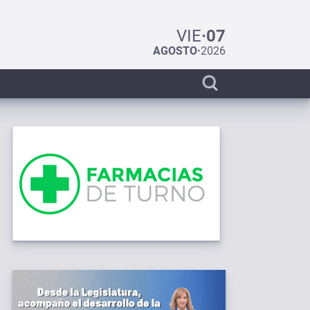
VIE
·
07
AGOSTO
·
2026
Display
search
bar