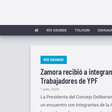
Saltar
al
contenido
RÍO GRANDE
TOLHUIN
USHUAI
PUBLICADO
RÍO GRANDE
EN
Zamora recibió a integran
Trabajadores de YPF
Publicado
1 julio, 2026
el
La Presidenta del Concejo Deliber
un encuentro con integrantes de la 