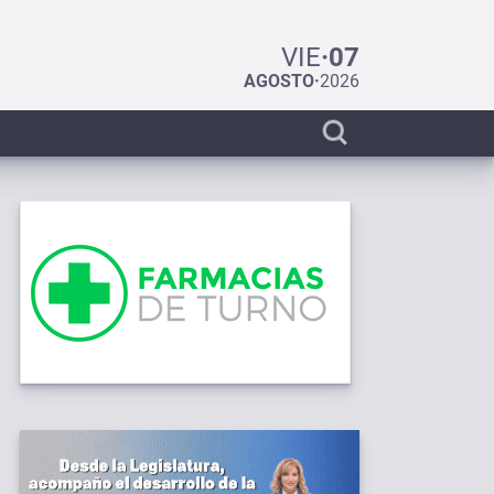
VIE
·
07
AGOSTO
·
2026
Display
search
bar