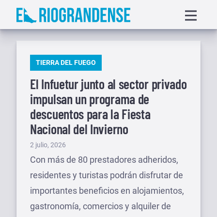
Saltar
Displa
al
menu
contenido
PUBLICADO
TIERRA DEL FUEGO
EN
El Infuetur junto al sector privado
impulsan un programa de
descuentos para la Fiesta
Nacional del Invierno
Publicado
2 julio, 2026
el
Con más de 80 prestadores adheridos,
residentes y turistas podrán disfrutar de
importantes beneficios en alojamientos,
gastronomía, comercios y alquiler de