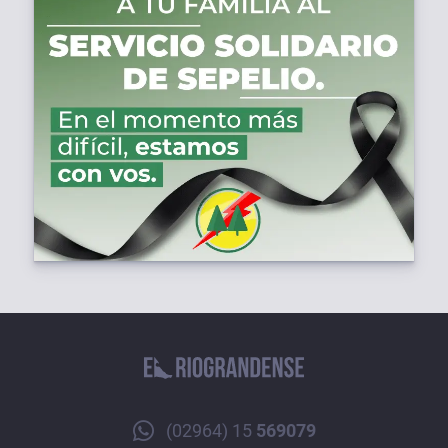
(02964) 15
569079