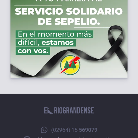
(02964) 15
569079