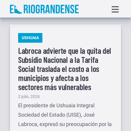
Saltar
Displa
al
menu
contenido
PUBLICADO
USHUAIA
EN
Labroca advierte que la quita del
Subsidio Nacional a la Tarifa
Social traslada el costo a los
municipios y afecta a los
sectores más vulnerables
Publicado
2 julio, 2026
el
El presidente de Ushuaia Integral
Sociedad del Estado (UISE), José
Labroca, expresó su preocupación por la