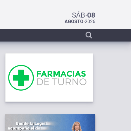
SÁB
·
08
AGOSTO
·
2026
Display
search
bar