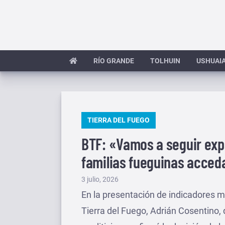
Saltar
al
contenido
RÍO GRANDE
TOLHUIN
USHUAI
PUBLICADO
TIERRA DEL FUEGO
EN
BTF: «Vamos a seguir exp
familias fueguinas acced
Publicado
3 julio, 2026
el
En la presentación de indicadores m
Tierra del Fuego, Adrián Cosentino, 