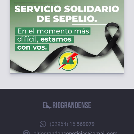
(02964) 15
569079
elriograndensenoticias@gmail.com