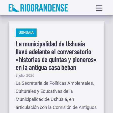
Saltar
Displa
al
menu
contenido
PUBLICADO
USHUAIA
EN
La municipalidad de Ushuaia
llevó adelante el conversatorio
«historias de quintas y pioneros»
en la antigua casa beban
Publicado
3 julio, 2026
el
La Secretaría de Políticas Ambientales,
Culturales y Educativas de la
Municipalidad de Ushuaia, en
articulación con la Comisión de Antiguos