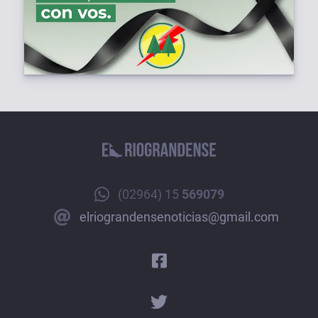
(02964) 15
569079
elriograndensenoticias@gmail.com