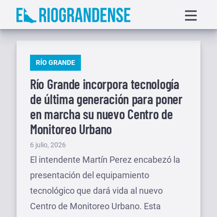
Saltar
Displa
al
menu
contenido
PUBLICADO
RÍO GRANDE
EN
Río Grande incorpora tecnología
de última generación para poner
en marcha su nuevo Centro de
Monitoreo Urbano
Publicado
6 julio, 2026
el
El intendente Martín Perez encabezó la
presentación del equipamiento
tecnológico que dará vida al nuevo
Centro de Monitoreo Urbano. Esta