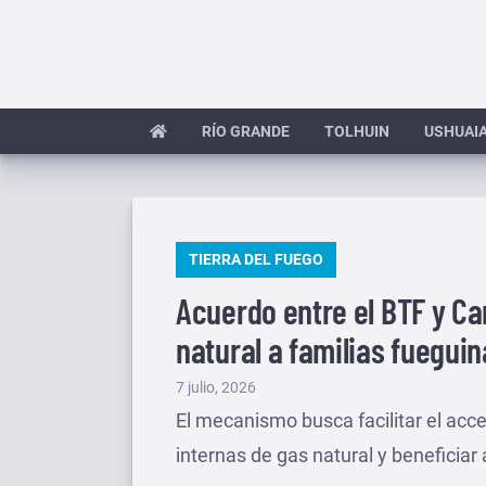
Saltar
al
contenido
RÍO GRANDE
TOLHUIN
USHUAI
PUBLICADO
TIERRA DEL FUEGO
EN
Acuerdo entre el BTF y Ca
natural a familias fuegui
Publicado
7 julio, 2026
el
El mecanismo busca facilitar el acc
internas de gas natural y beneficiar