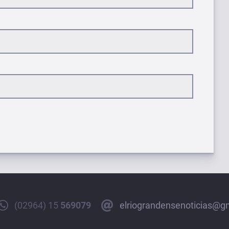
(02964) 15
569079
elriograndensenoticias@g