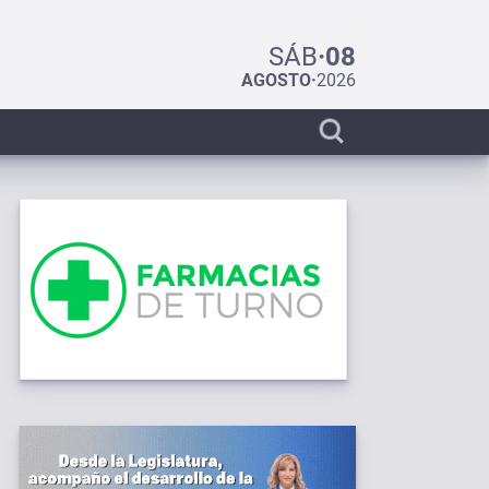
SÁB
·
08
AGOSTO
·
2026
Display
search
bar