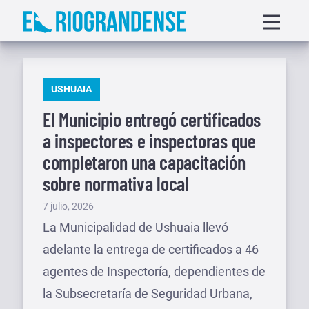
Saltar
Displa
al
menu
contenido
PUBLICADO
USHUAIA
EN
El Municipio entregó certificados
a inspectores e inspectoras que
completaron una capacitación
sobre normativa local
Publicado
7 julio, 2026
el
La Municipalidad de Ushuaia llevó
adelante la entrega de certificados a 46
agentes de Inspectoría, dependientes de
la Subsecretaría de Seguridad Urbana,