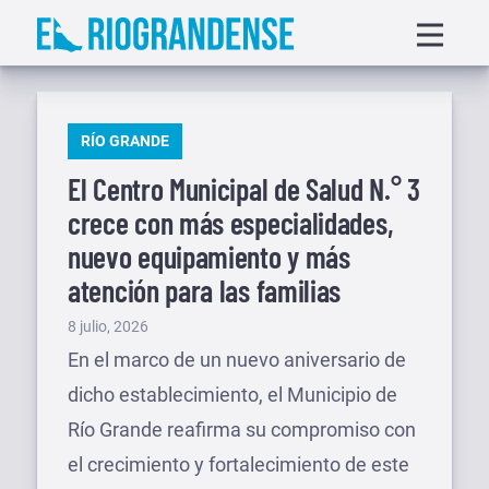
Saltar
Displa
al
menu
contenido
PUBLICADO
RÍO GRANDE
EN
El Centro Municipal de Salud N.° 3
crece con más especialidades,
nuevo equipamiento y más
atención para las familias
Publicado
8 julio, 2026
el
En el marco de un nuevo aniversario de
dicho establecimiento, el Municipio de
Río Grande reafirma su compromiso con
el crecimiento y fortalecimiento de este