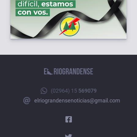
(02964) 15
569079
elriograndensenoticias@gmail.com